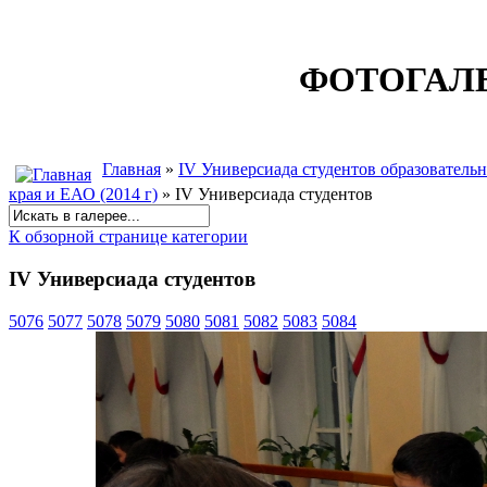
ФОТОГАЛ
Главная
»
IV Универсиада студентов образовател
края и ЕАО (2014 г)
» IV Универсиада студентов
К обзорной странице категории
IV Универсиада студентов
5076
5077
5078
5079
5080
5081
5082
5083
5084