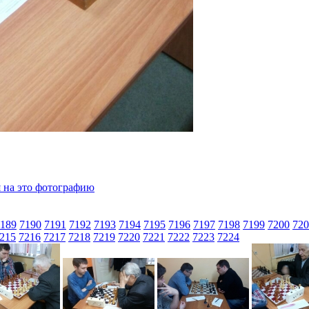
189
7190
7191
7192
7193
7194
7195
7196
7197
7198
7199
7200
720
215
7216
7217
7218
7219
7220
7221
7222
7223
7224