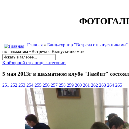
ФОТОГАЛ
Главная
»
Блиц-турнир "Встреча с выпускниками" 
по шахматам «Встреча с Выпускниками».
К обзорной странице категории
5 мая 2013г в шахматном клубе "Гамбит" состоя
251
252
253
254
255
256
257
258
259
260
261
262
263
264
265