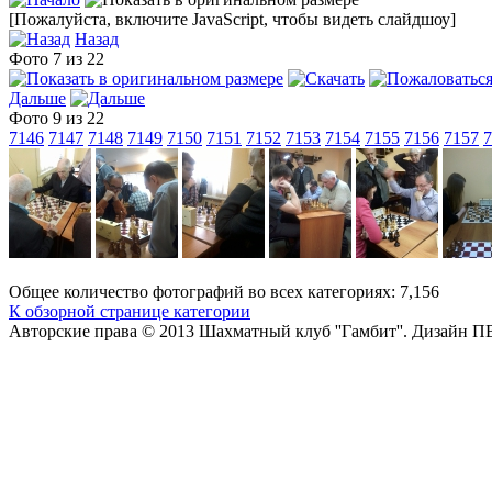
[Пожалуйста, включите JavaScript, чтобы видеть слайдшоу]
Назад
Фото 7 из 22
Дальше
Фото 9 из 22
7146
7147
7148
7149
7150
7151
7152
7153
7154
7155
7156
7157
7
Общее количество фотографий во всех категориях: 7,156
К обзорной странице категории
Авторские права © 2013 Шахматный клуб ''Гамбит''.
Дизайн П