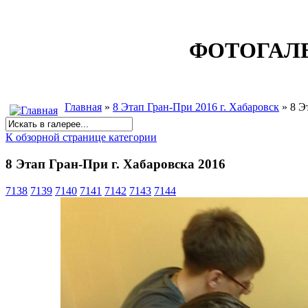
ФОТОГАЛ
Главная
»
8 Этап Гран-При 2016 г. Хабаровск
» 8 Э
К обзорной странице категории
8 Этап Гран-При г. Хабаровска 2016
7138
7139
7140
7141
7142
7143
7144