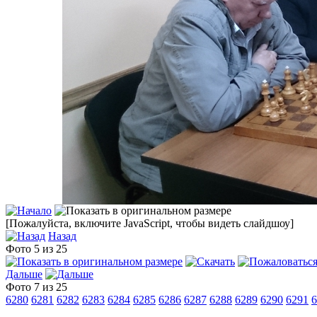
[Пожалуйста, включите JavaScript, чтобы видеть слайдшоу]
Назад
Фото 5 из 25
Дальше
Фото 7 из 25
6280
6281
6282
6283
6284
6285
6286
6287
6288
6289
6290
6291
6