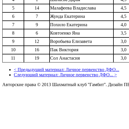
5
14
Малафеева Владислава
4,5
6
7
Жунда Екатерина
4,5
7
9
Похило Екатерина
4,0
8
6
Ковтоенко Яна
3,5
9
12
Воробьева Елизавета
3,0
10
16
Пак Виктория
3,0
11
19
Сол Анастасия
3,0
<
Предыдущий материал:
Личное первенство ДФО...
Следующий материал:
Личное первенство ДФО...
>
Авторские права © 2013 Шахматный клуб ''Гамбит''.
Дизайн П