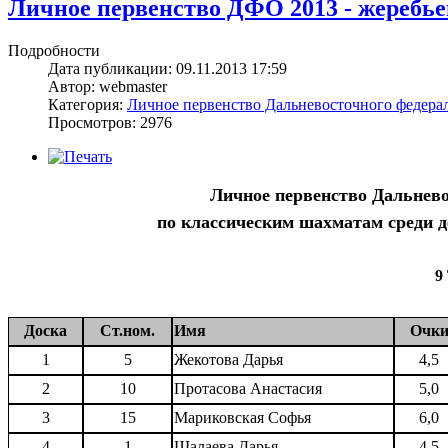
Личное первенство ДФО 2013 - жеребьевк
Подробности
Дата публикации: 09.11.2013 17:59
Автор: webmaster
Категория:
Личное первенство Дальневосточного федерал
Просмотров: 2976
Личное первенство Дальнево
по классическим шахматам среди дев
9
Доска
Ст.ном.
Имя
Очк
1
5
Жекотова Дарья
4,5
2
10
Протасова Анастасия
5,0
3
15
Мариковская Софья
6,0
4
1
Шалаева Дарья
4,5