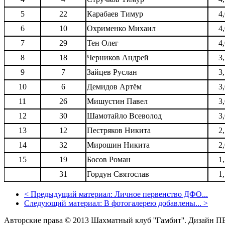
5
22
Карабаев Тимур
4
6
10
Охрименко Михаил
4
7
29
Тен Олег
4
8
18
Черников Андрей
3
9
7
Зайцев Руслан
3
10
6
Демидов Артём
3
11
26
Мишустин Павел
3
12
30
Шамотайло Всеволод
3
13
12
Пестряков Никита
2
14
32
Мирошин Никита
2
15
19
Босов Роман
1
31
Гордун Святослав
1
<
Предыдущий материал:
Личное первенство ДФО...
Следующий материал:
В фотогалерею добавлены...
>
Авторские права © 2013 Шахматный клуб ''Гамбит''.
Дизайн П