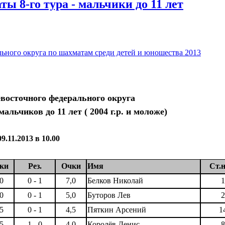
ы 8-го тура - мальчики до 11 лет
ьного округа по шахматам среди детей и юношества 2013
восточного федерального округа
льчиков до 11 лет ( 2004 г.р. и моложе)
09.11.2013 в 10.00
ки
Рез.
Очки
Имя
Ст.н
,0
0 - 1
7,0
Белков Николай
1
,0
0 - 1
5,0
Буторов Лев
2
,5
0 - 1
4,5
Пяткин Арсений
1
,5
1 - 0
4,0
Королёв Денис
8