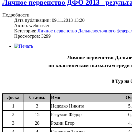
Личное первенство ДФО 2013 - результат
Подробности
Дата публикации: 09.11.2013 13:20
Автор: webmaster
Категория:
Личное первенство Дальневосточного федерал
Просмотров: 3299
Личное первенство Дальне
по классическим шахматам среди ма
8 Тур на 
Доска
Ст.ном.
Имя
Оч
1
3
Неделко Никита
5
2
15
Разумов Фёдор
6
3
28
Родин Егор
4
4
4
Стручков Тимур
4