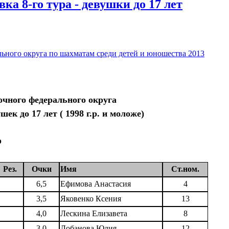
а 8-го тура - девушки до 17 лет
ьного округа по шахматам среди детей и юношества 2013
очного федерального округа
ек до 17 лет ( 1998 г.р. и моложе)
р
Рез.
Очки
Имя
Ст.ном.
6,5
Ефимова Анастасия
4
3,5
Яковенко Ксения
13
4,0
Лескина Елизавета
8
3,0
Лобанова Юлия
12