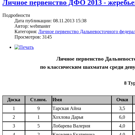
Личное первенство ДФО 2013 - жеребьевк
Подробности
Дата публикации: 08.11.2013 15:38
Автор: webmaster
Категория:
Личное первенство Дальневосточного федерал
Просмотров: 3145
Личное первенство Дальневост
по классическим шахматам среди девуш
8 Ту
Доска
Ст.ном.
Имя
Очки
1
9
Тарская Айна
3,5
2
1
Хохлова Дарья
6,0
3
5
Лобарева Валерия
4,0
4
2
Киселева Екатерина
4,0