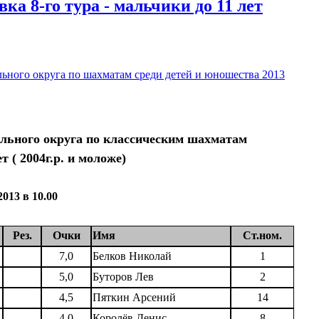
а 8-го тура - мальчики до 11 лет
ьного округа по шахматам среди детей и юношества 2013
ального округа по классическим шахматам
т ( 2004г.р. и моложе)
2013 в 10.00
Рез.
Очки
Имя
Ст.ном.
7,0
Белков Николай
1
5,0
Буторов Лев
2
4,5
Пяткин Арсений
14
4,0
Королёв Денис
8