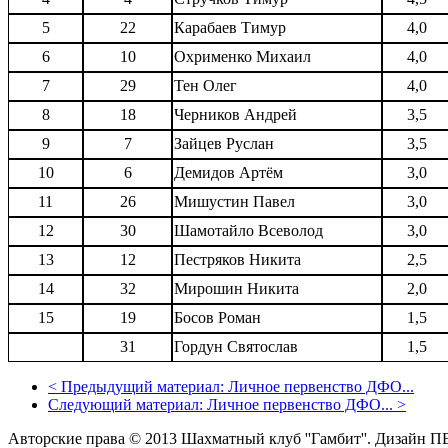
5
22
Карабаев Тимур
4,0
6
10
Охрименко Михаил
4,0
7
29
Тен Олег
4,0
8
18
Черников Андрей
3,5
9
7
Зайцев Руслан
3,5
10
6
Демидов Артём
3,0
11
26
Мишустин Павел
3,0
12
30
Шамотайло Всеволод
3,0
13
12
Пестряков Никита
2,5
14
32
Мирошин Никита
2,0
15
19
Босов Роман
1,5
31
Гордун Святослав
1,5
<
Предыдущий материал:
Личное первенство ДФО...
Следующий материал:
Личное первенство ДФО...
>
Авторские права © 2013 Шахматный клуб ''Гамбит''.
Дизайн П