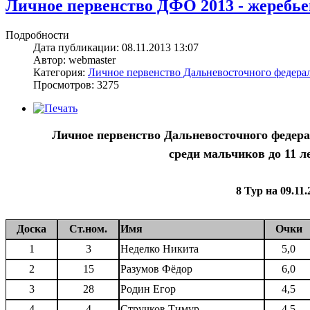
Личное первенство ДФО 2013 - жеребьевк
Подробности
Дата публикации: 08.11.2013 13:07
Автор: webmaster
Категория:
Личное первенство Дальневосточного федерал
Просмотров: 3275
Личное первенство Дальневосточного федер
среди мальчиков до 11 ле
8 Тур на 09.11.
Доска
Ст.ном.
Имя
Очки
1
3
Неделко Никита
5,0
2
15
Разумов Фёдор
6,0
3
28
Родин Егор
4,5
4
4
Стручков Тимур
4,5