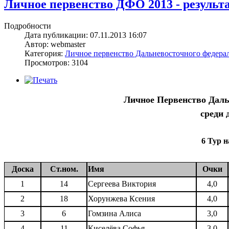
Личное первенство ДФО 2013 - результат
Подробности
Дата публикации: 07.11.2013 16:07
Автор: webmaster
Категория:
Личное первенство Дальневосточного федерал
Просмотров: 3104
Личное Первенство Даль
среди 
6 Тур н
Доска
Ст.ном.
Имя
Очки
1
14
Сергеева Виктория
4,0
2
18
Хорунжева Ксения
4,0
3
6
Гомзина Алиса
3,0
4
11
Киселёва Софья
3,0