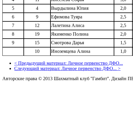
5
4
Вырдылина Юлия
2,0
6
9
Ефимова Туяра
2,5
7
12
Лалетина Алиса
2,5
8
19
Якименко Полина
2,0
9
15
Смотрова Дарья
1,5
10
Иноземцева Алина
1,0
<
Предыдущий материал:
Личное первенство ДФО...
Следующий материал:
Личное первенство ДФО...
>
Авторские права © 2013 Шахматный клуб ''Гамбит''.
Дизайн П