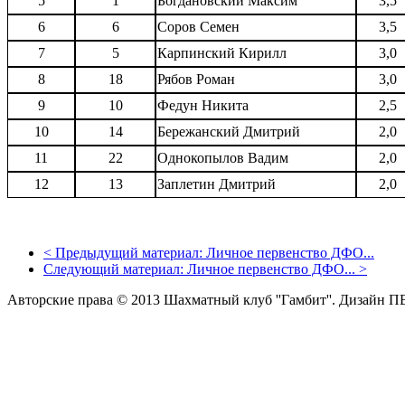
5
1
Богдановский Максим
3,5
6
6
Соров Семен
3,5
7
5
Карпинский Кирилл
3,0
8
18
Рябов Роман
3,0
9
10
Федун Никита
2,5
10
14
Бережанский Дмитрий
2,0
11
22
Однокопылов Вадим
2,0
12
13
Заплетин Дмитрий
2,0
<
Предыдущий материал:
Личное первенство ДФО...
Следующий материал:
Личное первенство ДФО...
>
Авторские права © 2013 Шахматный клуб ''Гамбит''.
Дизайн П