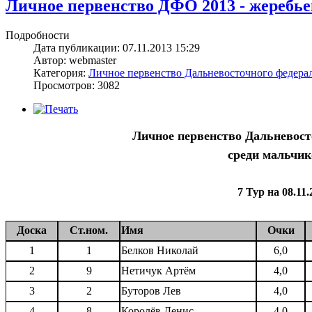
Личное первенство ДФО 2013 - жеребьевк
Подробности
Дата публикации: 07.11.2013 15:29
Автор: webmaster
Категория:
Личное первенство Дальневосточного федерал
Просмотров: 3082
Личное первенство Дальневост
среди мальчико
7 Тур на 08.11.
Доска
Ст.ном.
Имя
Очки
1
1
Белков Николай
6,0
2
9
Нетичук Артём
4,0
3
2
Буторов Лев
4,0
4
8
Королёв Денис
4,0