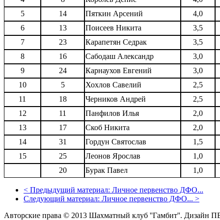
5
14
Пяткин Арсений
4,0
6
13
Поисеев Никита
3,5
7
23
Карапетян Седрак
3,5
8
16
Сабодаш Александр
3,0
9
24
Карнаухов Евгений
3,0
10
5
Хохлов Савелий
2,5
11
18
Черников Андрей
2,5
12
11
Панфилов Илья
2,0
13
17
Скоб Никита
2,0
14
31
Гордун Святослав
1,5
15
25
Леонов Ярослав
1,0
20
Бурак Павел
1,0
<
Предыдущий материал:
Личное первенство ДФО...
Следующий материал:
Личное первенство ДФО...
>
Авторские права © 2013 Шахматный клуб ''Гамбит''.
Дизайн П