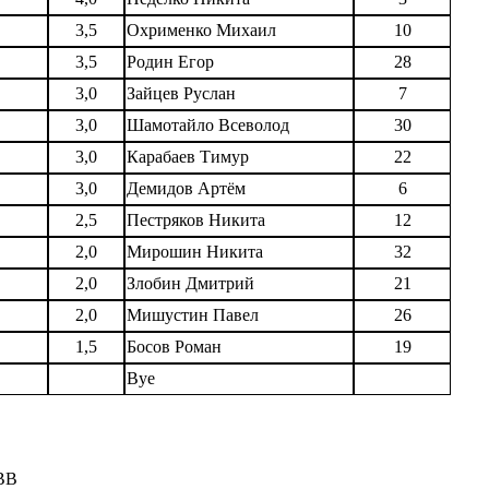
3,5
Охрименко Михаил
10
3,5
Родин Егор
28
3,0
Зайцев Руслан
7
3,0
Шамотайло Всеволод
30
3,0
Карабаев Тимур
22
3,0
Демидов Артём
6
2,5
Пестряков Никита
12
2,0
Мирошин Никита
32
2,0
Злобин Дмитрий
21
2,0
Мишустин Павел
26
1,5
Босов Роман
19
Bye
ВВ