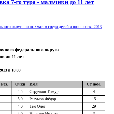
а 7-го тура - мальчики до 11 лет
ьного округа по шахматам среди детей и юношества 2013
очного федерального округа
в до 11 лет
2013 в 10.00
Рез.
Очки
Имя
Ст.ном.
4,5
Стручков Тимур
4
5,0
Разумов Фёдор
15
4,0
Тен Олег
29
4,0
Неделко Никита
3