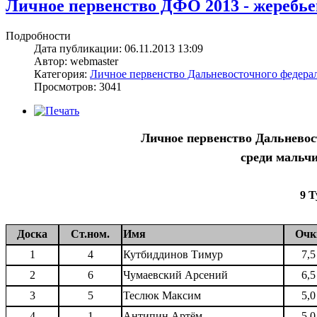
Личное первенство ДФО 2013 - жеребьевк
Подробности
Дата публикации: 06.11.2013 13:09
Автор: webmaster
Категория:
Личное первенство Дальневосточного федерал
Просмотров: 3041
Личное первенство Дальневос
среди мальчи
9 Т
Доска
Ст.ном.
Имя
Очк
1
4
Кутбиддинов Тимур
7,5
2
6
Чумаевский Арсений
6,5
3
5
Теслюк Максим
5,0
4
1
Антипин Артём
5,0