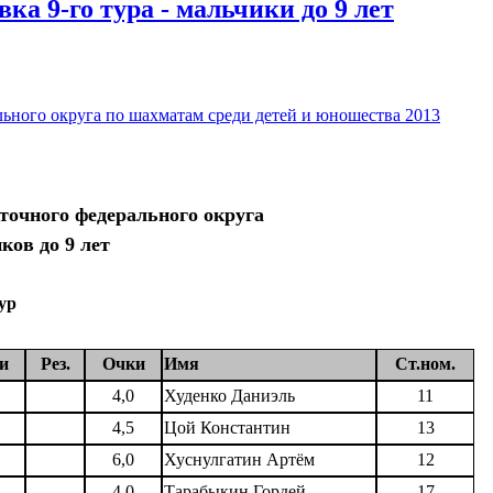
а 9-го тура - мальчики до 9 лет
ьного округа по шахматам среди детей и юношества 2013
точного федерального округа
ков до 9 лет
ур
и
Рез.
Очки
Имя
Ст.ном.
4,0
Худенко Даниэль
11
4,5
Цой Константин
13
6,0
Хуснулгатин Артём
12
4,0
Тарабыкин Гордей
17