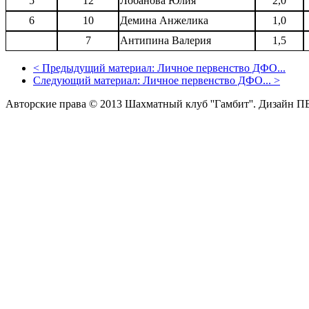
5
12
Лобанова Юлия
2,0
6
10
Демина Анжелика
1,0
7
Антипина Валерия
1,5
<
Предыдущий материал:
Личное первенство ДФО...
Следующий материал:
Личное первенство ДФО...
>
Авторские права © 2013 Шахматный клуб ''Гамбит''.
Дизайн П