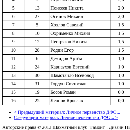
5
13
Поисеев Никита
2,0
6
27
Осипов Михаил
2,0
7
5
Хохлов Савелий
1,5
8
10
Охрименко Михаил
1,5
9
12
Пестряков Никита
1,5
10
28
Родин Егор
1,5
11
6
Демидов Артём
1,0
12
24
Карнаухов Евгений
1,0
13
30
Шамотайло Всеволод
1,0
14
31
Гордун Святослав
1,0
15
19
Босов Роман
0,0
16
25
Леонов Ярослав
0,0
<
Предыдущий материал:
Личное первенство ДФО...
Следующий материал:
Личное первенство ДФО...
>
Авторские права © 2013 Шахматный клуб ''Гамбит''.
Дизайн П