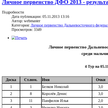
Личное первенство ДФО 2013 - результат
Подробности
Дата публикации: 05.11.2013 13:16
Автор: webmaster
Категория:
Личное первенство Дальневосточного федерал
Просмотров: 3349
Личное первенство Дальневос
среди мальчи
4 Тур на 05.1
Доска
Ст.ном.
Имя
Очки
1
1
Белков Николай
3,0
2
8
Королёв Денис
3,0
3
11
Панфилов Илья
2,0
4
3
Неделко Никита
2,0