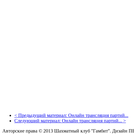
<
Предыдущий материал:
Онлайн трансляция партий...
Следующий материал:
Онлайн трансляция партий...
>
Авторские права © 2013 Шахматный клуб ''Гамбит''.
Дизайн П