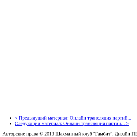
<
Предыдущий материал:
Онлайн трансляция партий...
Следующий материал:
Онлайн трансляция партий...
>
Авторские права © 2013 Шахматный клуб ''Гамбит''.
Дизайн П